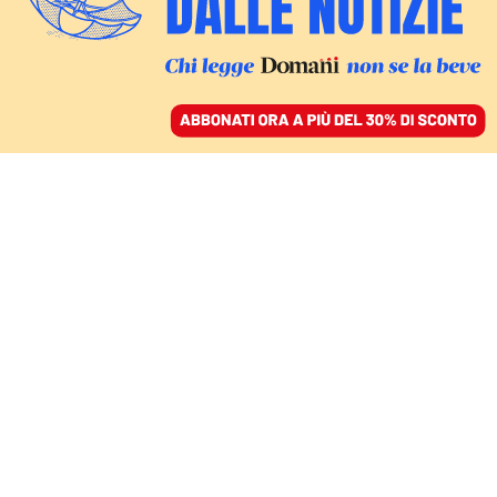
ACCEDI
SFOGLIA IL GIORNALE
/
ABBONATI
CULTURA
Il premio Strega a Mari,
solo letteratura senza
polemiche e colpi di
scena