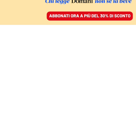
ACCEDI
SFOGLIA IL GIORNALE
/
ABBONATI
LE TESTIMONIANZE AL CONFINE BOSNIA-CROAZIA
L’Europa respinge anche
i minori alla frontiera:
«Ci hanno circondato e
hanno iniziato a
picchiare tutti»