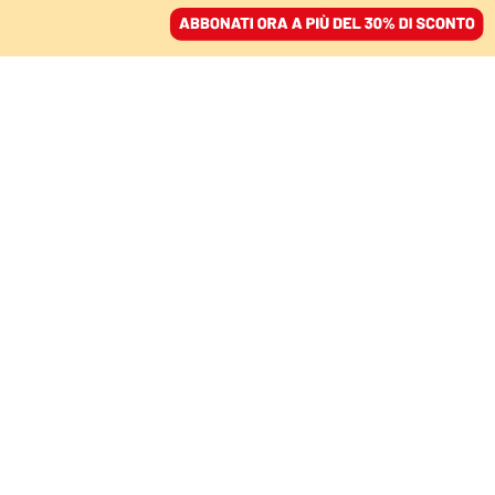
ACCEDI
SFOGLIA IL GIORNALE
/
ABBONATI
ITALIA
Fratelli d’Italia non
vince a Caivano, e
Sgarbi fa flop al Sud
STEFANO IANNACCONE
10 giugno 2024 • 10:29
Aggiornato, 10 giugno 2024 • 11:53