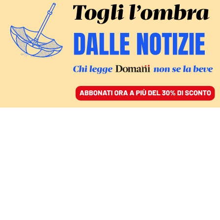
ACCEDI
SFOGLIA IL GIORNALE
/
ABBONATI
ITALIA
Flop Lega: superata da
FI, la scommessa