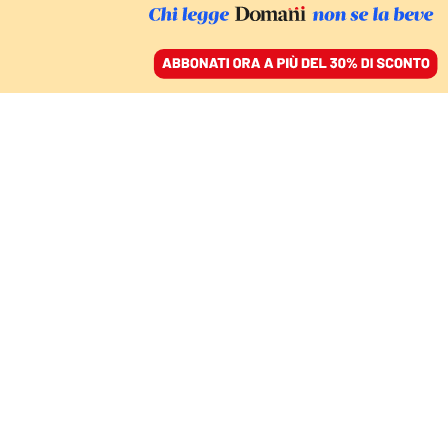
ACCEDI
SFOGLIA IL GIORNALE
/
ABBONATI
ITALIA
Il Pd è la delegazione
più forte nel Pse,
secondi gli spagnoli del
Psoe
LISA DI GIUSEPPE