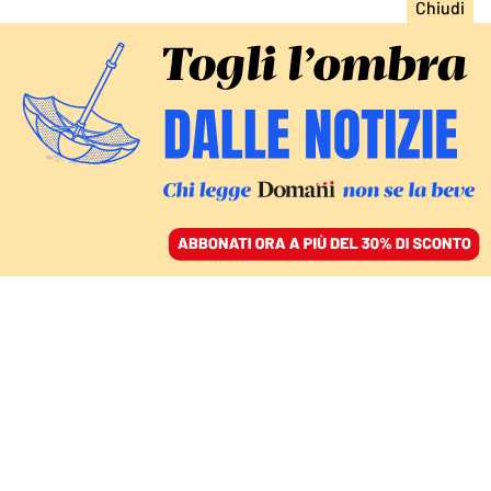
ACCEDI
SFOGLIA IL GIORNALE
/
ABBONATI
ITALIA
Tajani vince il derby con