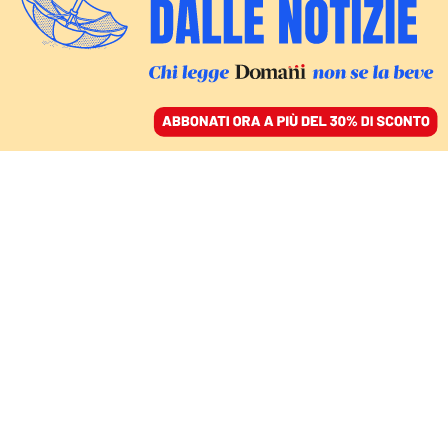
ACCEDI
SFOGLIA IL GIORNALE
/
ABBONATI
MONDO
Così l’Ue spinge i
migranti verso il mare,
aumentando i rischi di