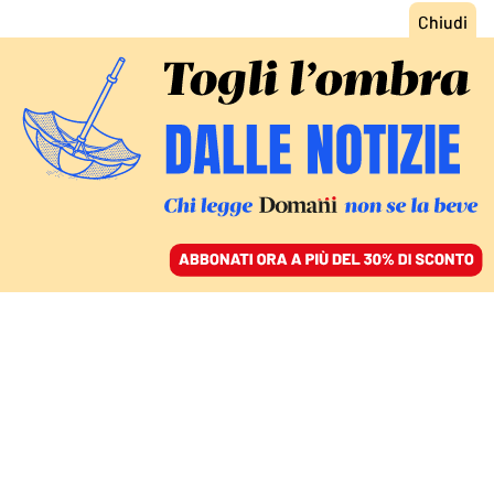
ACCEDI
SFOGLIA IL GIORNALE
/
ABBONATI
le inchieste di domani