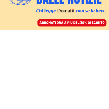
ACCEDI
SFOGLIA IL GIORNALE
/
ABBONATI
Xinjiang
FATTI
Cina, il dattero rosso dello Xinjiang
peggiora la crisi con Walmart