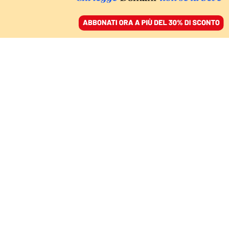
ACCEDI
SFOGLIA IL GIORNALE
/
ABBONATI
LA CRIPTOVALUTA REGINA
Bitcoin, dalla Nigeria a
El Salvador alla
conquista del mondo
ANDREA DANIELE SIGNORELLI
17 dicembre 2021 • 10:24