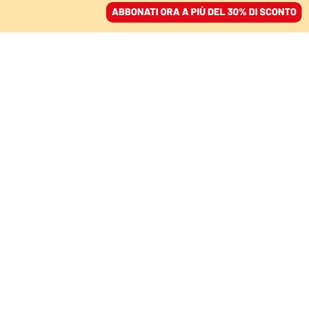
ACCEDI
SFOGLIA IL GIORNALE
/
ABBONATI
Tecnologia
TECNOLOGIA
L’educazione delegata ai porno, tra sesso
violento e traumi
LILLI GRUBER