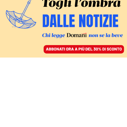
ACCEDI
SFOGLIA IL GIORNALE
/
ABBONATI
TECNOLOGIA
Perché Meta esclude i
contenuti politici da