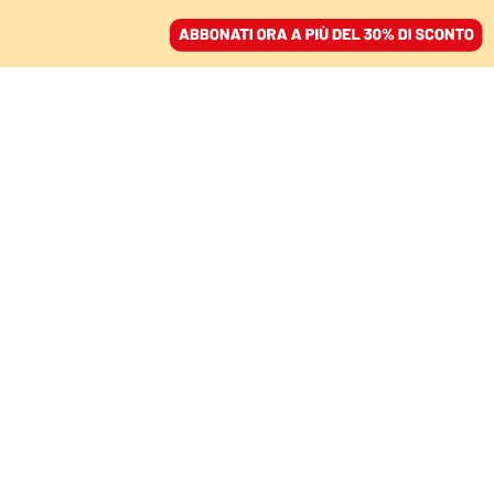
ACCEDI
SFOGLIA IL GIORNALE
/
ABBONATI
Andrea
Strafile
Giornalista gastronomico adottato da Roma, è
esperto di sostenibilità, cibo e cocktails. Coordina il
sito di Munchies Italia, collabora con testate
internazionali come Punch e Standart e ha una rivista
indipendente di lifestyle, Valet Magazine.