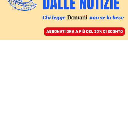
ACCEDI
SFOGLIA IL GIORNALE
/
ABBONATI
Nicoletta
Pirozzi
Responsabile del programma “Ue, politica e
istituzioni” e responsabile delle relazioni istituzionali
dello IAI,
Nicoletta Pirozzi
si occupa