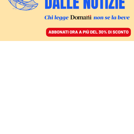
ACCEDI
SFOGLIA IL GIORNALE
/
ABBONATI
VERSO IL 2022
Le immagini del 2021:
foto e video che hanno
fatto notizia