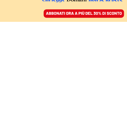
ACCEDI
SFOGLIA IL GIORNALE
/
ABBONATI
SPAGHETTI&MORETTI
Fruttero&Lucentini
mancano: li vorrei vivi
come i loro libri
ANTONIO D'ORRICO
03 luglio 2026 • 19:17