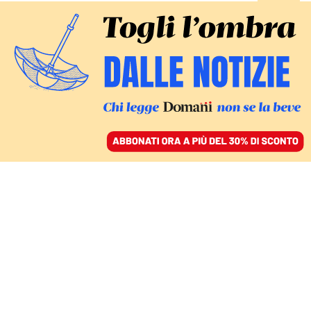
ACCEDI
SFOGLIA IL GIORNALE
/
ABBONATI
A MILANO SFILANO IN 90MILA: SFOTTÒ AL GOVERNO
«È sempre tempo di