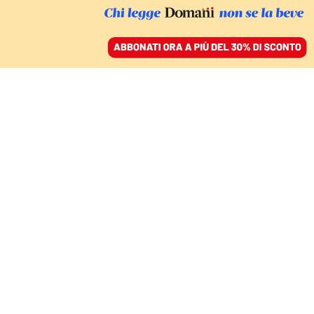
ACCEDI
SFOGLIA IL GIORNALE
/
ABBONATI
luna
IDEE
LUIGI BIGNAMI
divulgatore
Tra progetti, speranze e tagli. Il nostro
futuro è sulla Luna