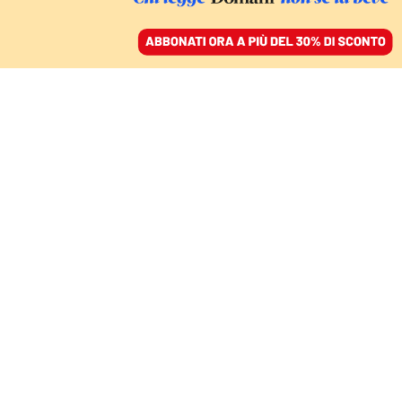
ACCEDI
SFOGLIA IL GIORNALE
/
ABBONATI
Alessandra
Briganti
Giornalista per caso, viaggiatrice per passione, ho
scritto per diverse testate tra cui il Venerdì, il
manifesto, Wired Uk. Ora ad Ansa Europa. Tra le aree
di interesse, Balcani, Europa centro-orientale,
Unione europea.