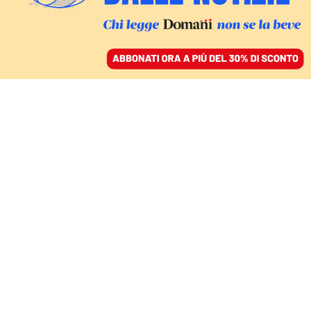
ACCEDI
SFOGLIA IL GIORNALE
/
ABBONATI
Alessia
Arcolaci
Vive a Roma e da lì parte per raccontare le persone e
le loro storie. Giornalista e autrice di documentari, ha
realizzato la serie
Ossi di Seppia. Il rumore della
memoria e
la docuserie
I ragazzi delle