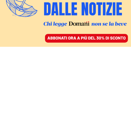
ACCEDI
SFOGLIA IL GIORNALE
/
ABBONATI
vittorio iacovacci
FATTI
Commissione d’inchiesta per