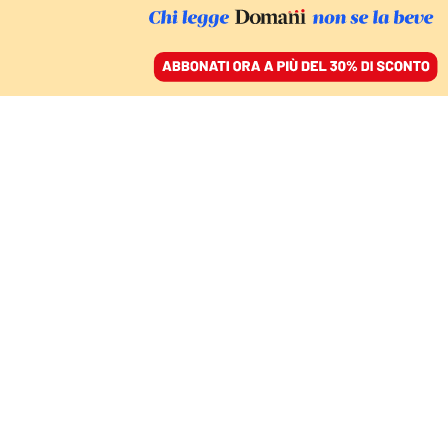
ACCEDI
SFOGLIA IL GIORNALE
/
ABBONATI
Stefano
Vergine
È un giornalista freelance specializzato in inchieste
economiche. Ha fatto parte dei
consorzi internazionali Eic e Icij. I suoi lavori sono
stati pubblicati tra gli altri da Bbc, Politico.eu, Rai. È
autore di diversi saggi-inchiesta tra cui Il Libro nero