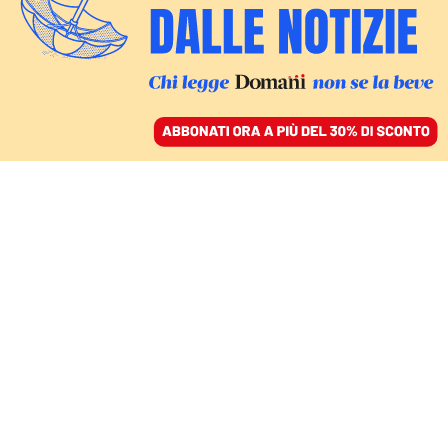
ACCEDI
SFOGLIA IL GIORNALE
/
ABBONATI
ECONOMIA
Gli errori dei profeti di
sventura. L’apocalisse
economica non c’è