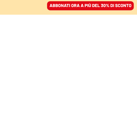
ACCEDI
SFOGLIA IL GIORNALE
/
ABBONATI
L’ASCESA POLITICA DEL COLONNELLO
Libia, dieci anni fa
moriva Gheddafi
YOUSSEF HASSAN HOLGADO
20 ottobre 2021 • 15:28
Aggiornato, 27 dicembre 2021 • 11:56
Segui Domani su Google