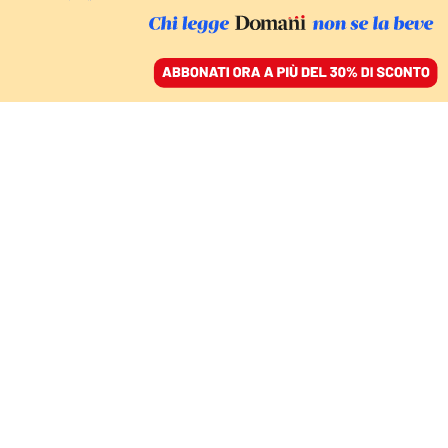
ACCEDI
SFOGLIA IL GIORNALE
/
ABBONATI
Michel Foucault
COMMENTI
GABRIELE SEGRE
L’illusione del
panopticon. L’ossessione per il