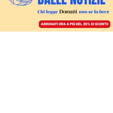
ACCEDI
SFOGLIA IL GIORNALE
/
ABBONATI
CIBO
Il dilemma dei piattini,
tra apericene e
condivisione
CARLO GIBERTINI