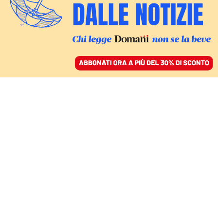
ACCEDI
SFOGLIA IL GIORNALE
/
ABBONATI
Federico Fellini
ITALIA
Piovani: «Meloni non legge un libro