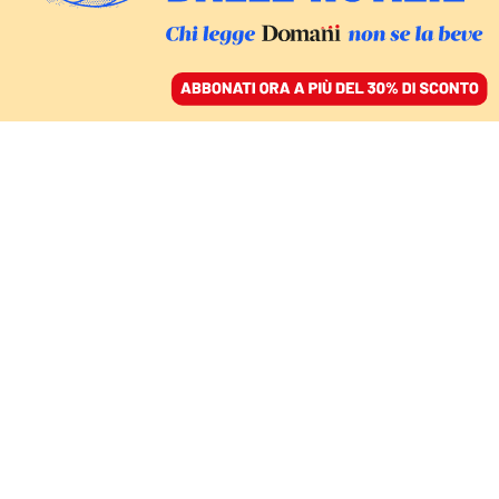
ACCEDI
SFOGLIA IL GIORNALE
/
ABBONATI
Cosa Nostra
DOMANI
E il “Venerabile” improvvisamente
toglie l’appoggio alla Lega
Meridionale