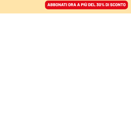
ACCEDI
SFOGLIA IL GIORNALE
/
ABBONATI
gesuiti
MONDO
Ortega sfida il papa e cancella la
Compagnia di Gesù in Nicaragua
FRANCESCO PELOSO
Il regime mette fuori legge la Chiesa e le sue istituzioni:
revocato lo status giuridico della Compagnia di Gesù, chiusa e