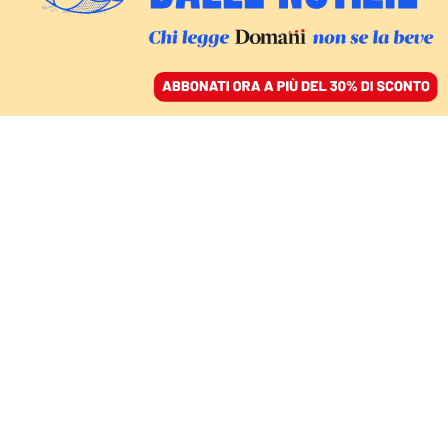
ACCEDI
SFOGLIA IL GIORNALE
/
ABBONATI
Pippo Fava
DOMANI
Alla fine del viaggio, i “pupi” e la
speranza per i siciliani