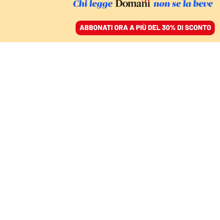
ACCEDI
SFOGLIA IL GIORNALE
/
ABBONATI
Global Sumud Flotilla
COMMENTI
ANNALISA CORRADO
responsabile ambiente Pd
Tensioni sulla Flotilla? Fisiologiche. Il
solo obiettivo è Gaza