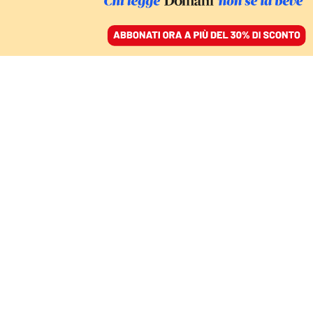
ACCEDI
SFOGLIA IL GIORNALE
/
ABBONATI
Boris Johnson
MONDO
Con Rishi Sunak premier i mercati si
calmano ma non si deve star
tranquilli
FRANCESCA DE BENEDETTI