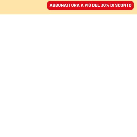
ACCEDI
SFOGLIA IL GIORNALE
/
ABBONATI
mozambico
MONDO
Mozambique Lng, l’Italia è l’unica in
Ue a proseguire il progetto
nonostante i rischi per i diritti
umani
STEFANO VERGINE