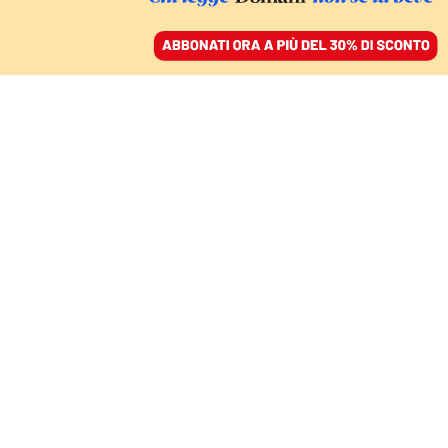
ACCEDI
SFOGLIA IL GIORNALE
/
ABBONATI
Roberto Calasso
CULTURA
Calasso raccontato da chi l’amava:
«Vedeva le sottotrame del mondo»
MATTIA INSOLIA
La scrittrice tedesca in
La trama dell’invisibile
racconta la sua