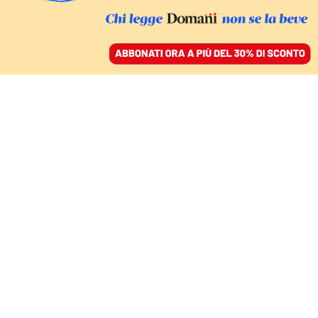
ACCEDI
SFOGLIA IL GIORNALE
/
ABBONATI
Twitter
CULTURA
Non si può fare l’intellettuale su X:
l’esodo degli scrittori dai social
DANIELE ERLER