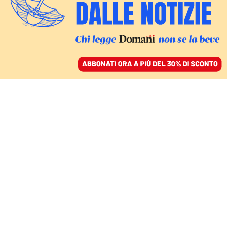
ACCEDI
SFOGLIA IL GIORNALE
/
ABBONATI
elisabetta casellati
ITALIA
Il rebus della legge elettorale. FdI fa