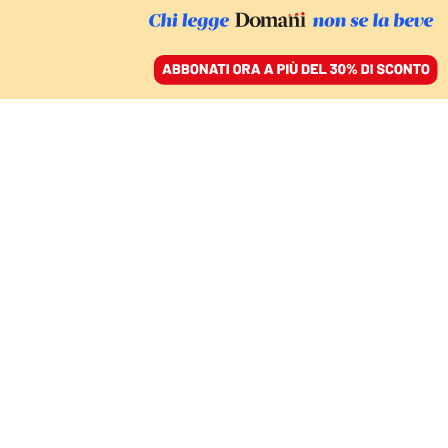
ACCEDI
SFOGLIA IL GIORNALE
/
ABBONATI
Presidenziali Usa
COMMENTI
MARIO GIRO
politologo
Democrazie liberali e democrature
ormai si somigliano sempre di più