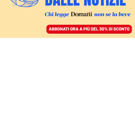
ACCEDI
SFOGLIA IL GIORNALE
/
ABBONATI
roberto saviano
FATTI
Spin Time, allarme per la salute
degli abitanti in strada. Bimbo di un