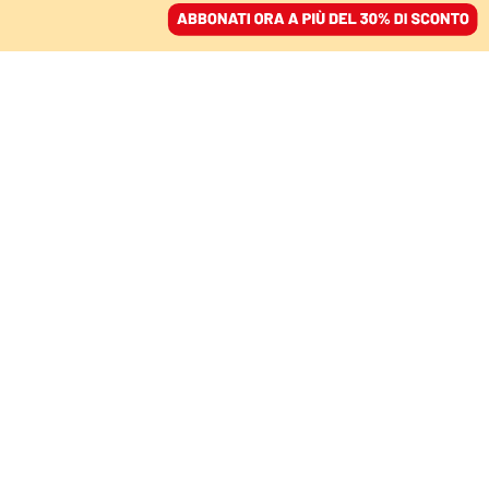
ACCEDI
SFOGLIA IL GIORNALE
/
ABBONATI
calabria
FATTI
‘Ndrangheta, 79 arresti a Reggio
Calabria
REDAZIONE
L’operazione contro i De Stefano, Tegano, Condello e di altre
articolazioni ha coinvolto cinquecento uomini della polizia di