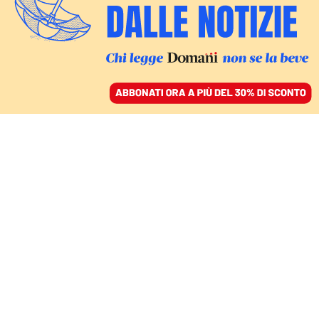
ACCEDI
SFOGLIA IL GIORNALE
/
ABBONATI
maurizio lupi
ITALIA
La disfida Calabresi-Majorino.