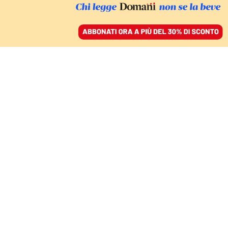
ACCEDI
SFOGLIA IL GIORNALE
/
ABBONATI
Sanremo 2024
CULTURA
Ghali è il principe delle case
popolari, capace di cambiare il suo
destino di emarginato