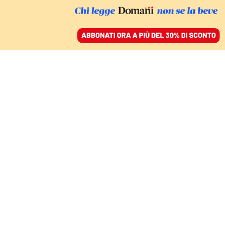
ACCEDI
SFOGLIA IL GIORNALE
/
ABBONATI
seconda guerra mondiale
COMMENTI
PIERO IGNAZI
politologo
La logica della guerra indebolisce le
democrazie