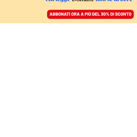
ACCEDI
SFOGLIA IL GIORNALE
/
ABBONATI
guerra in Ucraina
COMMENTI
MARIO GIRO
politologo
Così Ucraina e Russia “testano” il
punto di rottura