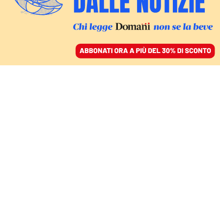
ACCEDI
SFOGLIA IL GIORNALE
/
ABBONATI
casapound
FATTI
Una manciata di camerati della
remigrazione deposita le firme: