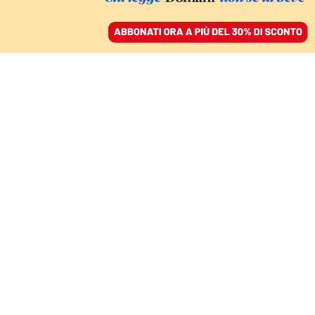
ACCEDI
SFOGLIA IL GIORNALE
/
ABBONATI
elezioni22
ITALIA
Partiti antenati, voti e correnti. I
veri e i falsi problemi del Pd
SALVATORE VASSALLO
politologo
Si discute da giorni sull'ipotesi di sciogliere il Pd. Un’idea che