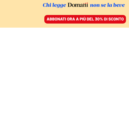
ACCEDI
SFOGLIA IL GIORNALE
/
ABBONATI
Razza poltrona
ITALIA
Pasticcio Rai: il talk di Giletti chiude per
questioni di budget. Corsini: «Conclusione
prevista»
IVAN RIGHI