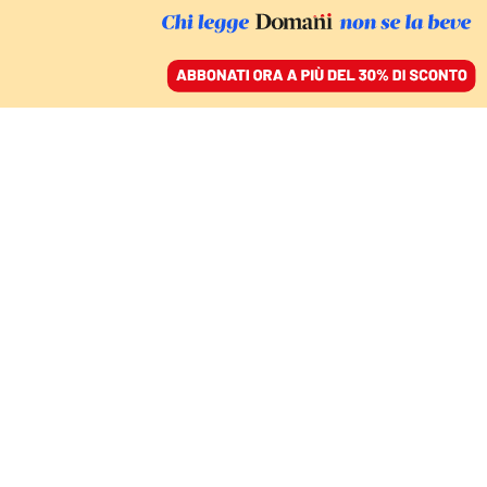
ACCEDI
SFOGLIA IL GIORNALE
/
ABBONATI
Mondo
MONDO
Usa-Iran, continuano gli scambi di missili in
Medio Oriente. Araghchi: «Più ci colpiscono
più sarà alto il prezzo dell’accordo»
REDAZIONE