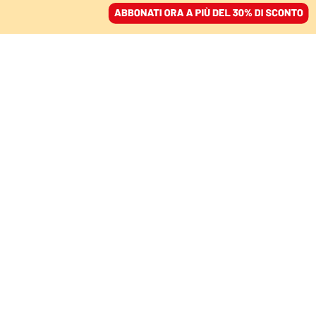
ACCEDI
SFOGLIA IL GIORNALE
/
ABBONATI
gaza
MONDO
Gaza, altre bombe sul piano di pace.
Su Hamas è stallo
BIANCA SENATORE
Nonostante l’annuncio fatto da Trump di un accordo tra Israele e
i miliziani, l’Idf ha lanciato nuovi raid sulla