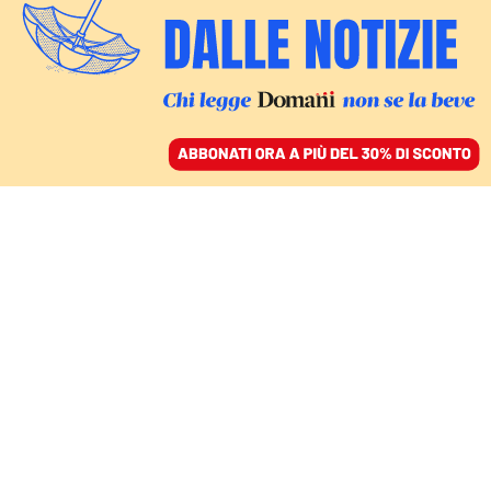
ACCEDI
SFOGLIA IL GIORNALE
/
ABBONATI
libia
FATTI
Flotilla, Alberizia: «In Libia non