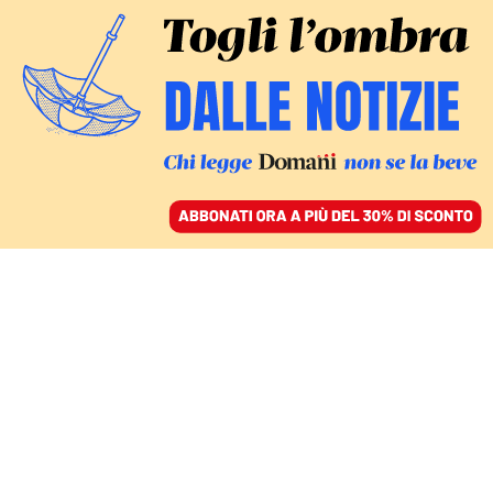
ACCEDI
SFOGLIA IL GIORNALE
/
ABBONATI
costituzione